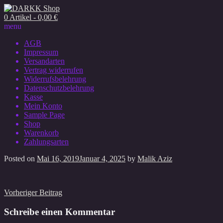
0 Artikel - 0,00 €
menu
AGB
Impressum
Versandarten
Vertrag widerrufen
Widerrufsbelehrung
Datenschutzbelehrung
Kasse
Mein Konto
Sample Page
Shop
Warenkorb
Zahlungsarten
Posted on
Mai 16, 2019
Januar 4, 2025
by
Malik Aziz
Beitragsnavigation
Vorheriger Beitrag
Schreibe einen Kommentar