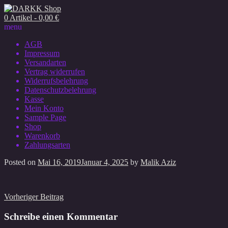
0 Artikel - 0,00 €
menu
AGB
Impressum
Versandarten
Vertrag widerrufen
Widerrufsbelehrung
Datenschutzbelehrung
Kasse
Mein Konto
Sample Page
Shop
Warenkorb
Zahlungsarten
Posted on
Mai 16, 2019
Januar 4, 2025
by
Malik Aziz
Beitragsnavigation
Vorheriger Beitrag
Schreibe einen Kommentar