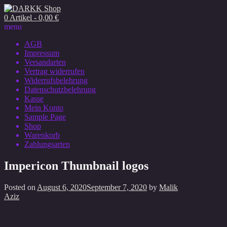
0 Artikel - 0,00 €
menu
AGB
Impressum
Versandarten
Vertrag widerrufen
Widerrufsbelehrung
Datenschutzbelehrung
Kasse
Mein Konto
Sample Page
Shop
Warenkorb
Zahlungsarten
Impericon Thumbnail logos
Posted on
August 6, 2020
September 7, 2020
by
Malik
Aziz